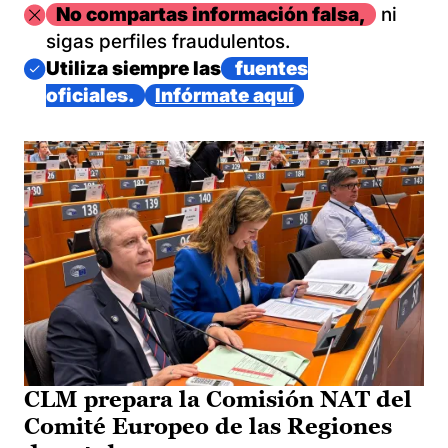
Imagen
No compartas información falsa,
ni
sigas perfiles fraudulentos.
Imagen
Utiliza siempre las
fuentes
oficiales.
Infórmate aquí
CLM prepara la Comisión NAT del
Comité Europeo de las Regiones