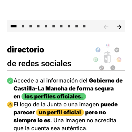
II 
directorio
de redes sociales
Imagen
Accede a al información del
Gobierno de
Castilla-La Mancha de forma segura
en
los perfiles oficiales.
Imagen
El logo de la Junta o una imagen
puede
parecer
un perfil oficial
pero no
siempre lo es
. Una imagen no acredita
que la cuenta sea auténtica.