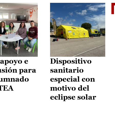
II Vu
apoyo e
Dispositivo
usión para
sanitario
lumnado
especial con
 TEA
motivo del
eclipse solar