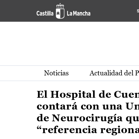
Actualidad de la región de 
Pasar al contenido principal
Noticias
Actualidad del 
El Hospital de Cue
contará con una U
de Neurocirugía qu
“referencia region