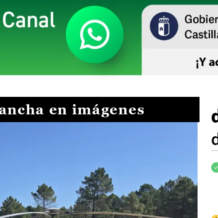
Mancha en imágenes
I