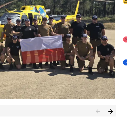
I
I
I
rcambiar por tercer año consecutivo formación y experienci