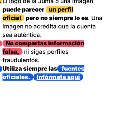
magen
El logo de la Junta o una imagen
puede parecer
un perfil
oficial
pero no siempre lo es
. Una
imagen no acredita que la cuenta
sea auténtica.
magen
No compartas información
falsa,
ni sigas perfiles
fraudulentos.
magen
Utiliza siempre las
fuentes
oficiales.
Infórmate aquí
as con un dispositivo internacional de bomberos forestales,