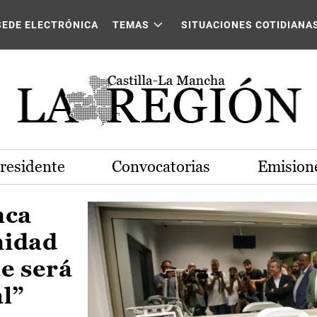
Castilla-La Mancha
SEDE ELECTRÓNICA
TEMAS
SITUACIONES COTIDIANA
Presidente
Convocatorias
Emisione
nca
nidad
e será
al”