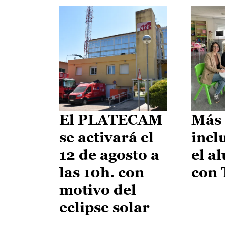
El PLATECAM
Más 
se activará el
incl
12 de agosto a
el a
las 10h. con
con
motivo del
eclipse solar