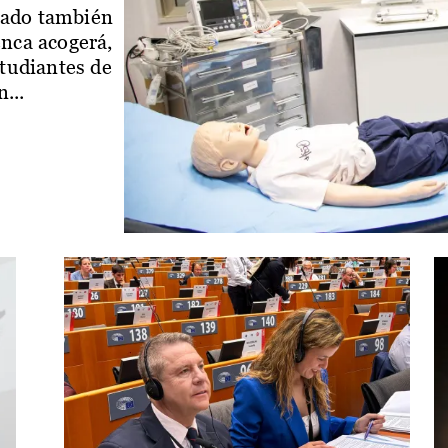
iado también
enca acogerá,
studiantes de
...