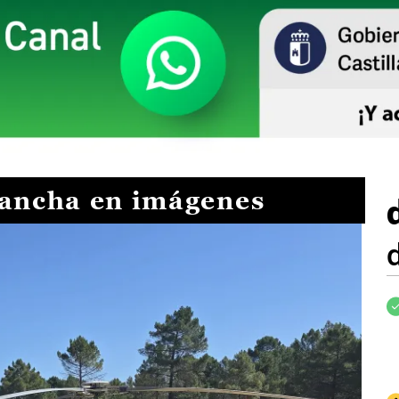
Mancha en imágenes
I