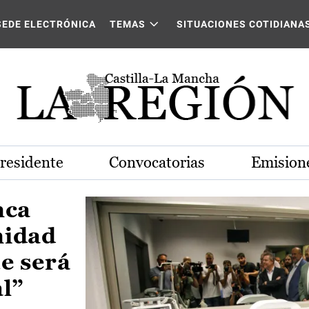
Castilla-La Mancha
SEDE ELECTRÓNICA
TEMAS
SITUACIONES COTIDIANA
Presidente
Convocatorias
Emisione
nca
nidad
e será
al”