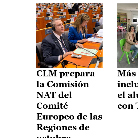
CLM prepara
Más 
la Comisión
incl
NAT del
el a
Comité
con
Europeo de las
Regiones de
octubre