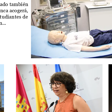
iado también
enca acogerá,
studiantes de
...