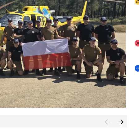
I
I
I
rcambiar por tercer año consecutivo formación y experienci