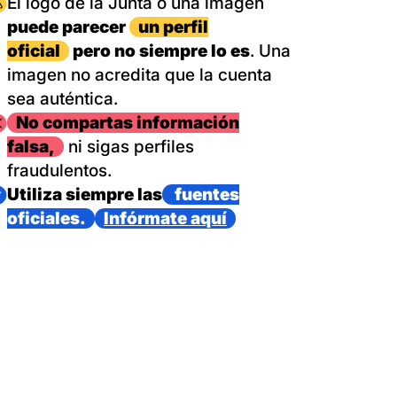
magen
El logo de la Junta o una imagen
puede parecer
un perfil
oficial
pero no siempre lo es
. Una
imagen no acredita que la cuenta
sea auténtica.
magen
No compartas información
falsa,
ni sigas perfiles
fraudulentos.
magen
Utiliza siempre las
fuentes
oficiales.
Infórmate aquí
as con un dispositivo internacional de bomberos forestales,