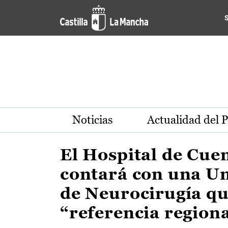
Actualidad de la región de 
Pasar al contenido principal
Noticias
Actualidad del 
El Hospital de Cue
contará con una U
de Neurocirugía qu
“referencia region