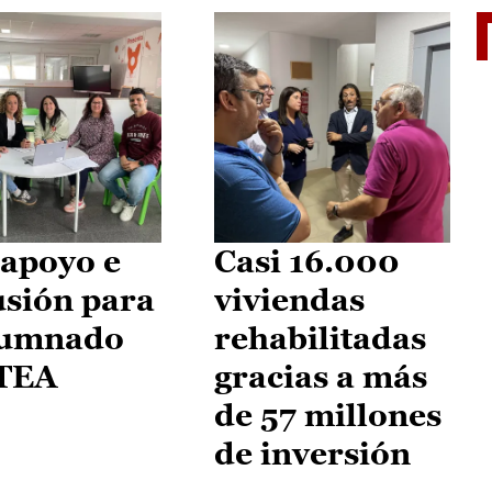
II Vu
apoyo e
Casi 16.000
usión para
viviendas
lumnado
rehabilitadas
 TEA
gracias a más
de 57 millones
de inversión