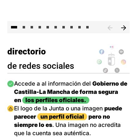
II 
directorio
de redes sociales
Imagen
Accede a al información del
Gobierno de
Castilla-La Mancha de forma segura
en
los perfiles oficiales.
Imagen
El logo de la Junta o una imagen
puede
parecer
un perfil oficial
pero no
siempre lo es
. Una imagen no acredita
que la cuenta sea auténtica.