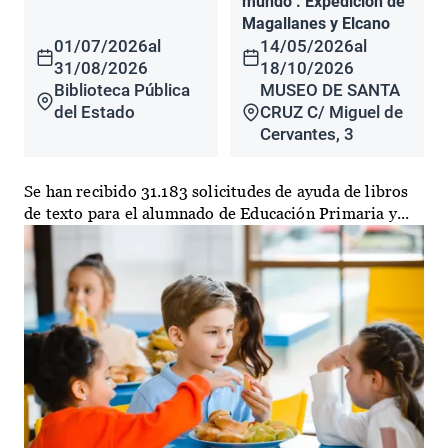
mundo". Expedición de
Magallanes y Elcano
01/07/2026
al
14/05/2026
al
31/08/2026
18/10/2026
Biblioteca Pública
MUSEO DE SANTA
del Estado
CRUZ C/ Miguel de
Cervantes, 3
Se han recibido 31.183 solicitudes de ayuda de libros
de texto para el alumnado de Educación Primaria y...