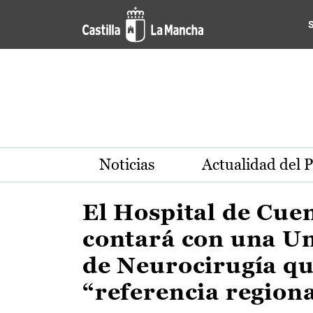
Actualidad de la región de 
Pasar al contenido principal
Noticias
Actualidad del 
El Hospital de Cue
contará con una U
de Neurocirugía qu
“referencia region