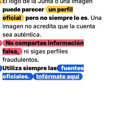
magen
El logo de la Junta o una imagen
puede parecer
un perfil
oficial
pero no siempre lo es
. Una
imagen no acredita que la cuenta
sea auténtica.
magen
No compartas información
falsa,
ni sigas perfiles
fraudulentos.
magen
Utiliza siempre las
fuentes
oficiales.
Infórmate aquí
as con un dispositivo internacional de bomberos forestales,