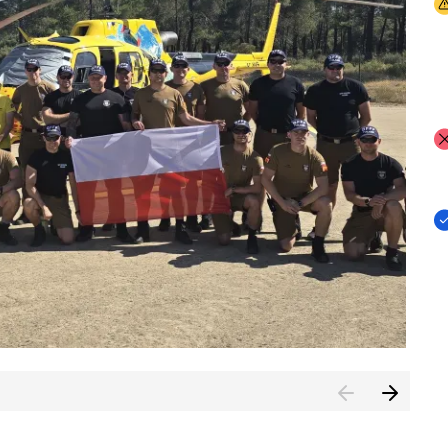
I
I
I
rcambiar por tercer año consecutivo formación y experienci