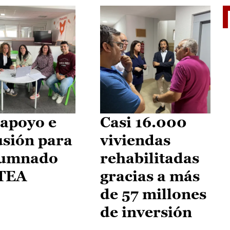
II Vu
apoyo e
Casi 16.000
usión para
viviendas
lumnado
rehabilitadas
 TEA
gracias a más
de 57 millones
de inversión