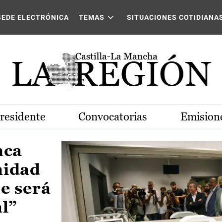
Castilla-La Mancha
SEDE ELECTRÓNICA
TEMAS
SITUACIONES COTIDIANA
Presidente
Convocatorias
Emisione
nca
nidad
e será
al”