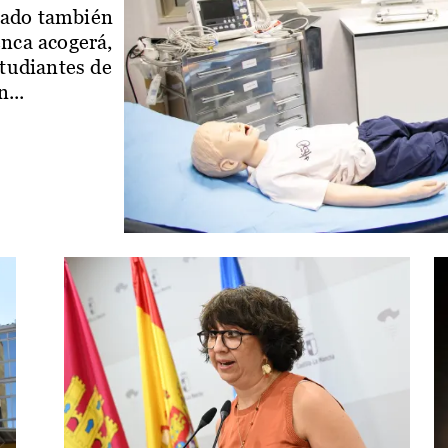
iado también
enca acogerá,
studiantes de
...