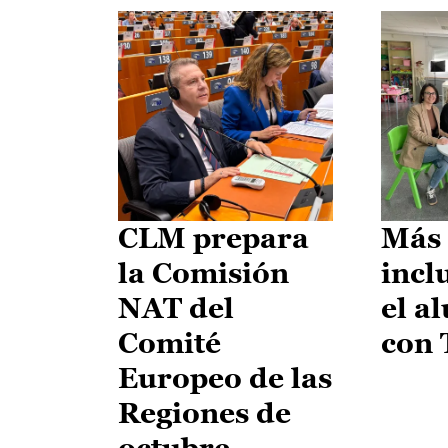
CLM prepara
Más 
la Comisión
incl
NAT del
el a
Comité
con
Europeo de las
Regiones de
octubre