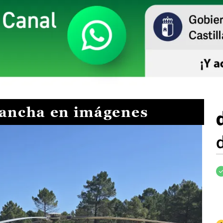
Mancha en imágenes
I