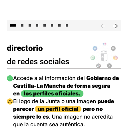
El 
directorio
de redes sociales
Imagen
Accede a al información del
Gobierno de
Castilla-La Mancha de forma segura
en
los perfiles oficiales.
Imagen
El logo de la Junta o una imagen
puede
parecer
un perfil oficial
pero no
siempre lo es
. Una imagen no acredita
que la cuenta sea auténtica.