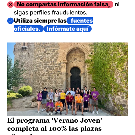
Imagen
No compartas información falsa,
ni
sigas perfiles fraudulentos.
Imagen
Utiliza siempre las
fuentes
oficiales.
Infórmate aquí
El programa 'Verano Joven'
completa al 100% las plazas