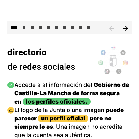
II 
directorio
de redes sociales
Imagen
Accede a al información del
Gobierno de
Castilla-La Mancha de forma segura
en
los perfiles oficiales.
Imagen
El logo de la Junta o una imagen
puede
parecer
un perfil oficial
pero no
siempre lo es
. Una imagen no acredita
que la cuenta sea auténtica.