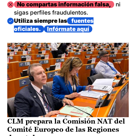
Imagen
No compartas información falsa,
ni
sigas perfiles fraudulentos.
Imagen
Utiliza siempre las
fuentes
oficiales.
Infórmate aquí
CLM prepara la Comisión NAT del
Comité Europeo de las Regiones