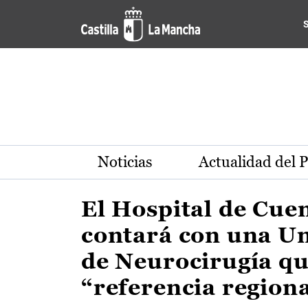
Actualidad de la región de 
Pasar al contenido principal
Noticias
Actualidad del 
El Hospital de Cue
contará con una U
de Neurocirugía qu
“referencia region