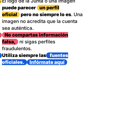
magen
El logo de la Junta o una imagen
puede parecer
un perfil
oficial
pero no siempre lo es
. Una
imagen no acredita que la cuenta
sea auténtica.
magen
No compartas información
falsa,
ni sigas perfiles
fraudulentos.
magen
Utiliza siempre las
fuentes
oficiales.
Infórmate aquí