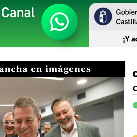
Mancha en imágenes
I