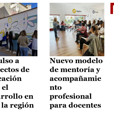
El je
lso a
Nuevo modelo
ectos de
de mentoría y
cación
acompañamie
 el
nto
rrollo en
profesional
 la región
para docentes