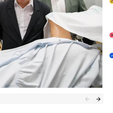
I
I
I
n de Cuenca (CESICU)