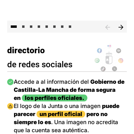
El 
directorio
de redes sociales
Imagen
Accede a al información del
Gobierno de
Castilla-La Mancha de forma segura
en
los perfiles oficiales.
Imagen
El logo de la Junta o una imagen
puede
parecer
un perfil oficial
pero no
siempre lo es
. Una imagen no acredita
que la cuenta sea auténtica.