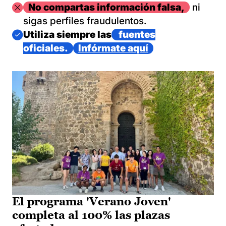
Imagen
No compartas información falsa,
ni
sigas perfiles fraudulentos.
Imagen
Utiliza siempre las
fuentes
oficiales.
Infórmate aquí
El programa 'Verano Joven'
completa al 100% las plazas