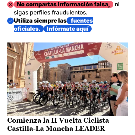
Imagen
No compartas información falsa,
ni
sigas perfiles fraudulentos.
Imagen
Utiliza siempre las
fuentes
oficiales.
Infórmate aquí
Comienza la II Vuelta Ciclista
Castilla-La Mancha LEADER