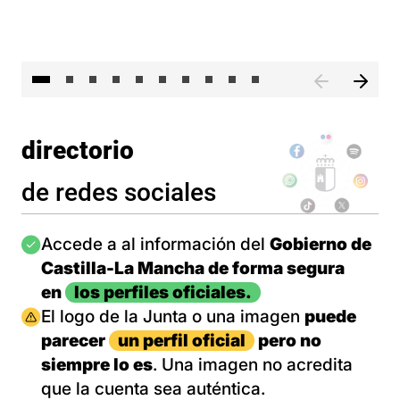
II 
directorio
de redes sociales
Imagen
Accede a al información del
Gobierno de
Castilla-La Mancha de forma segura
en
los perfiles oficiales.
Imagen
El logo de la Junta o una imagen
puede
parecer
un perfil oficial
pero no
siempre lo es
. Una imagen no acredita
que la cuenta sea auténtica.