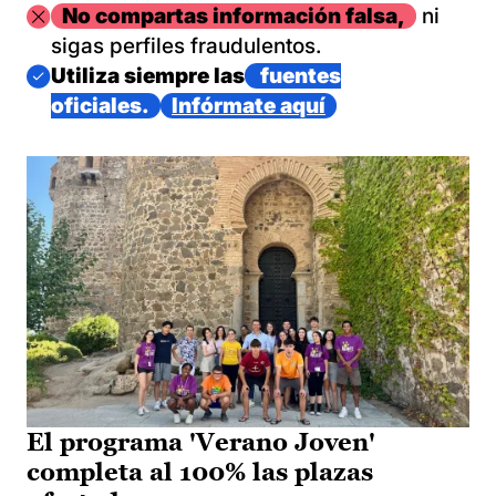
Imagen
No compartas información falsa,
ni
sigas perfiles fraudulentos.
Imagen
Utiliza siempre las
fuentes
oficiales.
Infórmate aquí
El programa 'Verano Joven'
completa al 100% las plazas