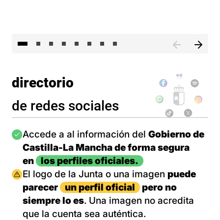
El 
directorio
de redes sociales
Imagen
Accede a al información del
Gobierno de
Castilla-La Mancha de forma segura
en
los perfiles oficiales.
Imagen
El logo de la Junta o una imagen
puede
parecer
un perfil oficial
pero no
siempre lo es
. Una imagen no acredita
que la cuenta sea auténtica.