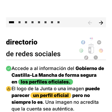
El 
directorio
de redes sociales
Imagen
Accede a al información del
Gobierno de
Castilla-La Mancha de forma segura
en
los perfiles oficiales.
Imagen
El logo de la Junta o una imagen
puede
parecer
un perfil oficial
pero no
siempre lo es
. Una imagen no acredita
que la cuenta sea auténtica.