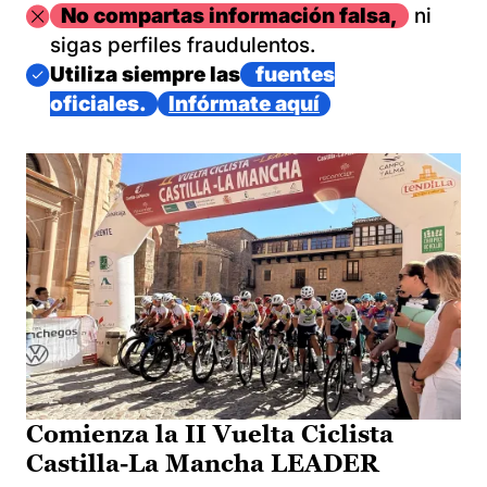
Imagen
No compartas información falsa,
ni
sigas perfiles fraudulentos.
Imagen
Utiliza siempre las
fuentes
oficiales.
Infórmate aquí
Comienza la II Vuelta Ciclista
Castilla-La Mancha LEADER