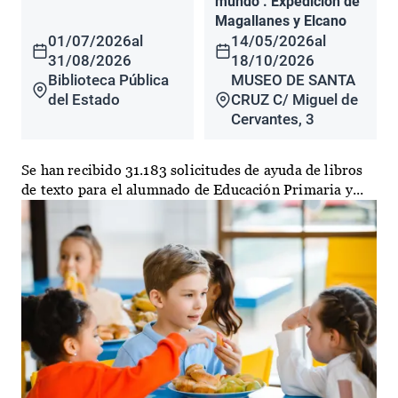
mundo". Expedición de
Magallanes y Elcano
01/07/2026
al
14/05/2026
al
31/08/2026
18/10/2026
Biblioteca Pública
MUSEO DE SANTA
del Estado
CRUZ C/ Miguel de
Cervantes, 3
Se han recibido 31.183 solicitudes de ayuda de libros
de texto para el alumnado de Educación Primaria y...