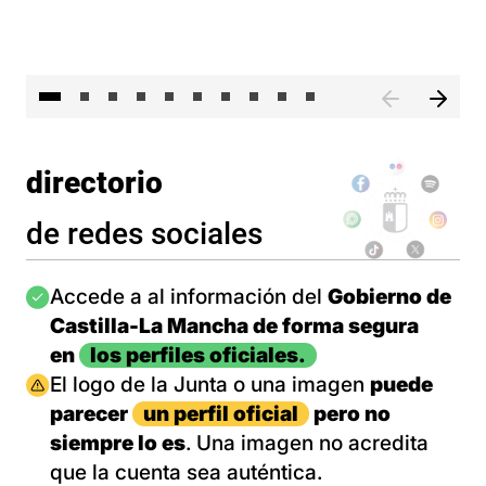
II 
directorio
de redes sociales
Imagen
Accede a al información del
Gobierno de
Castilla-La Mancha de forma segura
en
los perfiles oficiales.
Imagen
El logo de la Junta o una imagen
puede
parecer
un perfil oficial
pero no
siempre lo es
. Una imagen no acredita
que la cuenta sea auténtica.