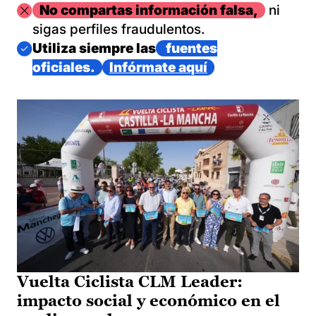
Imagen
No compartas información falsa,
ni
sigas perfiles fraudulentos.
Imagen
Utiliza siempre las
fuentes
oficiales.
Infórmate aquí
Vuelta Ciclista CLM Leader:
impacto social y económico en el