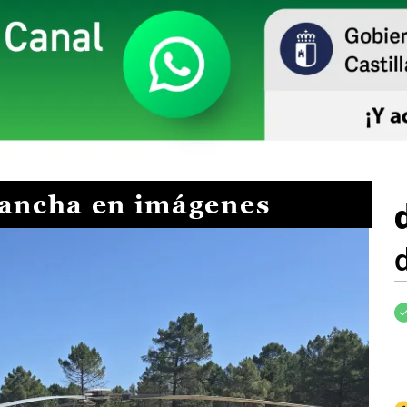
Mancha en imágenes
I