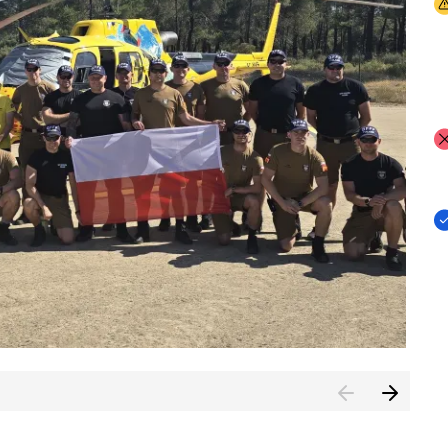
I
I
I
rcambiar por tercer año consecutivo formación y experienci