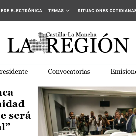
Castilla-La Mancha
SEDE ELECTRÓNICA
TEMAS
SITUACIONES COTIDIANA
Presidente
Convocatorias
Emisione
nca
nidad
e será
al”