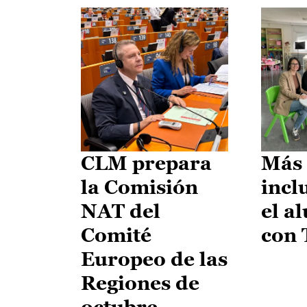
CLM prepara
Más 
la Comisión
incl
NAT del
el a
Comité
con
Europeo de las
Regiones de
octubre