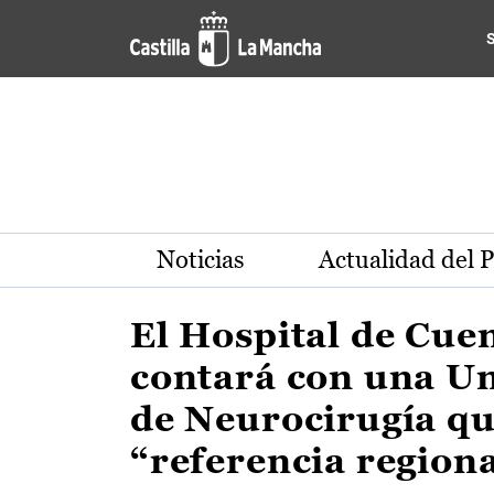
Actualidad de la región de 
Pasar al contenido principal
Noticias
Actualidad del 
El Hospital de Cue
contará con una U
de Neurocirugía qu
“referencia region