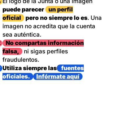
magen
El logo de la Junta o una imagen
puede parecer
un perfil
oficial
pero no siempre lo es
. Una
imagen no acredita que la cuenta
sea auténtica.
magen
No compartas información
falsa,
ni sigas perfiles
fraudulentos.
magen
Utiliza siempre las
fuentes
oficiales.
Infórmate aquí
as con un dispositivo internacional de bomberos forestales,