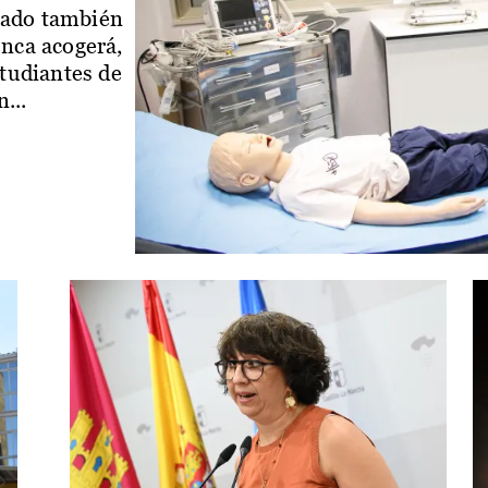
iado también
enca acogerá,
studiantes de
...