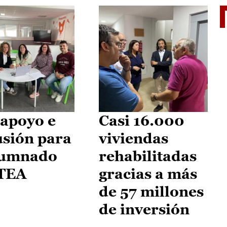
II Vu
apoyo e
Casi 16.000
usión para
viviendas
lumnado
rehabilitadas
 TEA
gracias a más
de 57 millones
de inversión