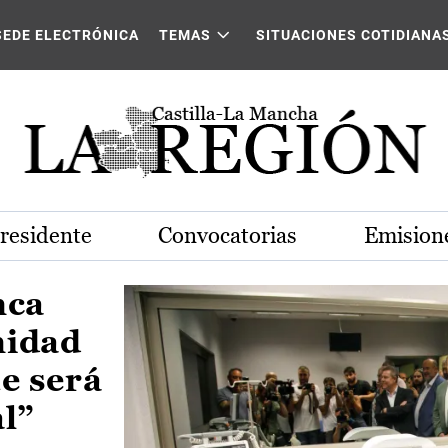
Castilla-La Mancha
SEDE ELECTRÓNICA
TEMAS
SITUACIONES COTIDIANA
Presidente
Convocatorias
Emisione
nca
nidad
e será
al”