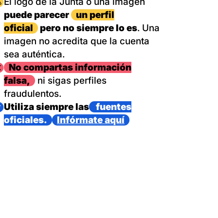
magen
El logo de la Junta o una imagen
puede parecer
un perfil
oficial
pero no siempre lo es
. Una
imagen no acredita que la cuenta
sea auténtica.
magen
No compartas información
falsa,
ni sigas perfiles
fraudulentos.
magen
Utiliza siempre las
fuentes
oficiales.
Infórmate aquí