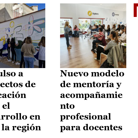
El je
lso a
Nuevo modelo
ectos de
de mentoría y
cación
acompañamie
 el
nto
rrollo en
profesional
 la región
para docentes