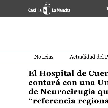
Actualidad de la región de 
Pasar al contenido principal
Noticias
Actualidad del 
El Hospital de Cue
contará con una U
de Neurocirugía qu
“referencia region