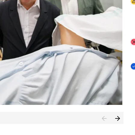
I
I
I
n de Cuenca (CESICU)