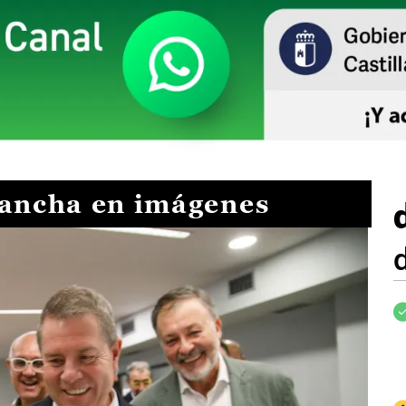
Mancha en imágenes
I