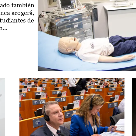
iado también
enca acogerá,
studiantes de
...