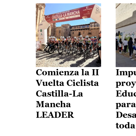
Comienza la II
Impu
Vuelta Ciclista
proy
Castilla-La
Edu
Mancha
para
LEADER
Desa
toda