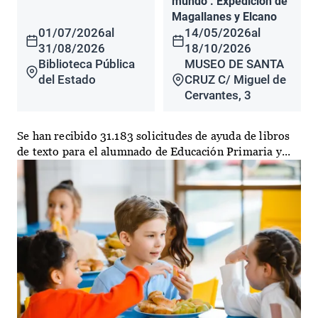
mundo". Expedición de
Magallanes y Elcano
01/07/2026
al
14/05/2026
al
31/08/2026
18/10/2026
Biblioteca Pública
MUSEO DE SANTA
del Estado
CRUZ C/ Miguel de
Cervantes, 3
Se han recibido 31.183 solicitudes de ayuda de libros
de texto para el alumnado de Educación Primaria y...