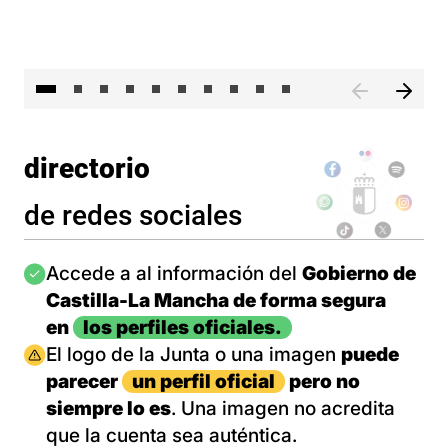
II 
directorio
de redes sociales
Imagen
Accede a al información del
Gobierno de
Castilla-La Mancha de forma segura
en
los perfiles oficiales.
Imagen
El logo de la Junta o una imagen
puede
parecer
un perfil oficial
pero no
siempre lo es
. Una imagen no acredita
que la cuenta sea auténtica.