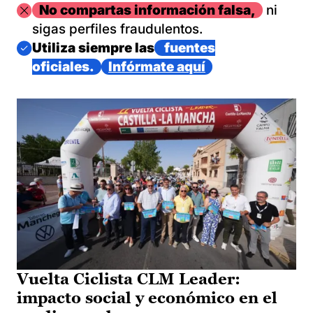
Imagen
No compartas información falsa,
ni
sigas perfiles fraudulentos.
Imagen
Utiliza siempre las
fuentes
oficiales.
Infórmate aquí
Vuelta Ciclista CLM Leader:
impacto social y económico en el