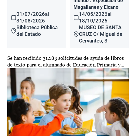
mundo". Expedición de
Magallanes y Elcano
01/07/2026
al
14/05/2026
al
31/08/2026
18/10/2026
Biblioteca Pública
MUSEO DE SANTA
del Estado
CRUZ C/ Miguel de
Cervantes, 3
Se han recibido 31.183 solicitudes de ayuda de libros
de texto para el alumnado de Educación Primaria y...