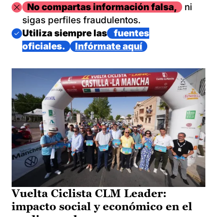
Imagen
No compartas información falsa,
ni
sigas perfiles fraudulentos.
Imagen
Utiliza siempre las
fuentes
oficiales.
Infórmate aquí
Vuelta Ciclista CLM Leader:
impacto social y económico en el