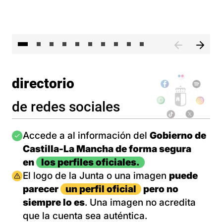
II 
directorio
de redes sociales
Imagen
Accede a al información del
Gobierno de
Castilla-La Mancha de forma segura
en
los perfiles oficiales.
Imagen
El logo de la Junta o una imagen
puede
parecer
un perfil oficial
pero no
siempre lo es
. Una imagen no acredita
que la cuenta sea auténtica.