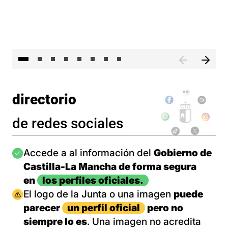
El presidente de Castilla-La Mancha, Emiliano García-Pa
El 
directorio
de redes sociales
Imagen
Accede a al información del
Gobierno de
Castilla-La Mancha de forma segura
en
los perfiles oficiales.
Imagen
El logo de la Junta o una imagen
puede
parecer
un perfil oficial
pero no
siempre lo es
. Una imagen no acredita