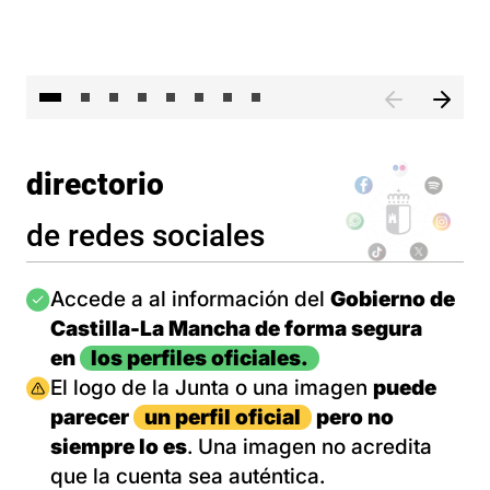
El 
directorio
de redes sociales
Imagen
Accede a al información del
Gobierno de
Castilla-La Mancha de forma segura
en
los perfiles oficiales.
Imagen
El logo de la Junta o una imagen
puede
parecer
un perfil oficial
pero no
siempre lo es
. Una imagen no acredita
que la cuenta sea auténtica.