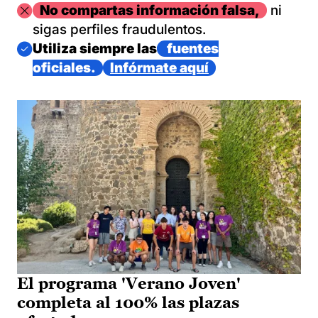
Imagen
No compartas información falsa,
ni
sigas perfiles fraudulentos.
Imagen
Utiliza siempre las
fuentes
oficiales.
Infórmate aquí
El programa 'Verano Joven'
completa al 100% las plazas