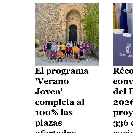
El programa
Réco
'Verano
conv
Joven'
del 
completa al
2026
100% las
proy
plazas
336 
ofertadas
soci