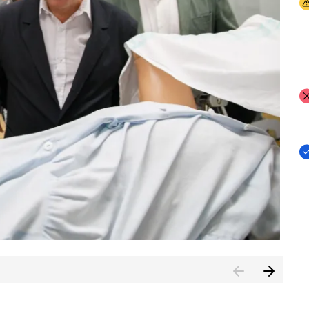
I
I
I
n de Cuenca (CESICU)