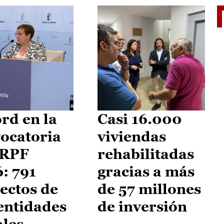
El je
rd en la
Casi 16.000
ocatoria
viviendas
IRPF
rehabilitadas
: 791
gracias a más
ectos de
de 57 millones
entidades
de inversión
ales