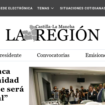
Castilla-La Mancha
SEDE ELECTRÓNICA
TEMAS
SITUACIONES COTIDIANA
Presidente
Convocatorias
Emisione
nca
nidad
e será
al”