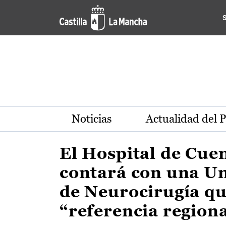
Actualidad de la región de 
Pasar al contenido principal
Noticias
Actualidad del 
El Hospital de Cue
contará con una U
de Neurocirugía qu
“referencia region