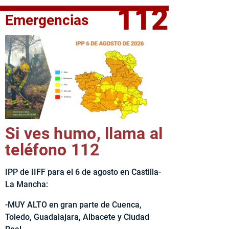
112
Emergencias
fe del Ejecutivo castellanomanchego, Emiliano García-Page, 
Si ves humo, llama al
teléfono 112
IPP de IIFF para el 6 de agosto en Castilla-
La Mancha:
-MUY ALTO en gran parte de Cuenca,
Toledo, Guadalajara, Albacete y Ciudad