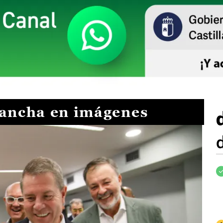
Mancha en imágenes
I