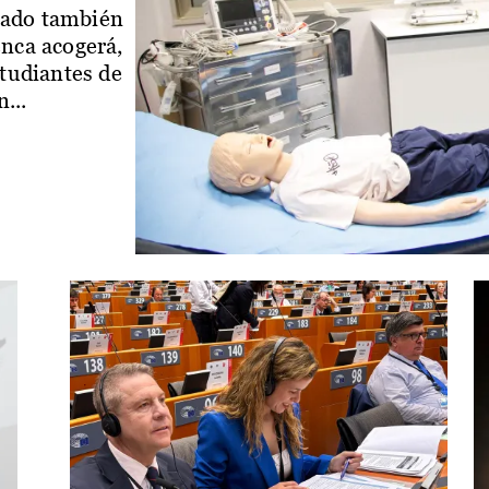
iado también
enca acogerá,
studiantes de
...