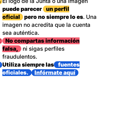
magen
El logo de la Junta o una imagen
puede parecer
un perfil
oficial
pero no siempre lo es
. Una
imagen no acredita que la cuenta
sea auténtica.
magen
No compartas información
falsa,
ni sigas perfiles
fraudulentos.
magen
Utiliza siempre las
fuentes
oficiales.
Infórmate aquí