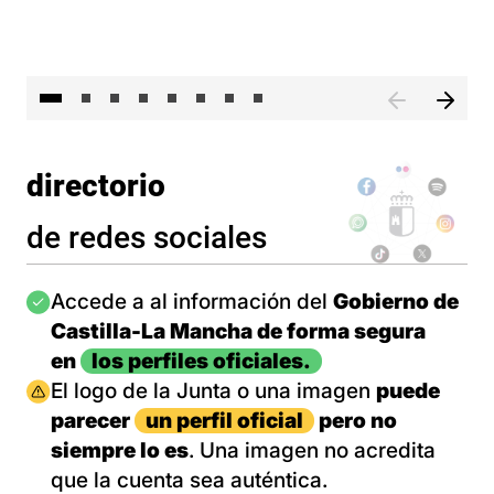
El 
directorio
de redes sociales
Imagen
Accede a al información del
Gobierno de
Castilla-La Mancha de forma segura
en
los perfiles oficiales.
Imagen
El logo de la Junta o una imagen
puede
parecer
un perfil oficial
pero no
siempre lo es
. Una imagen no acredita
que la cuenta sea auténtica.