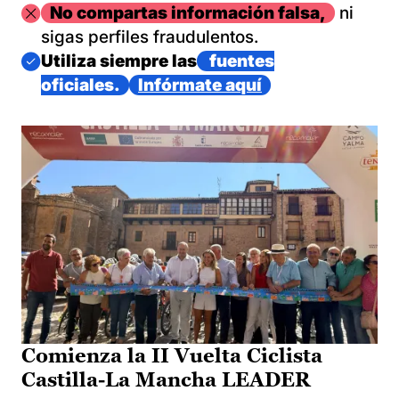
Imagen
No compartas información falsa,
ni
sigas perfiles fraudulentos.
Imagen
Utiliza siempre las
fuentes
oficiales.
Infórmate aquí
Comienza la II Vuelta Ciclista
Castilla-La Mancha LEADER