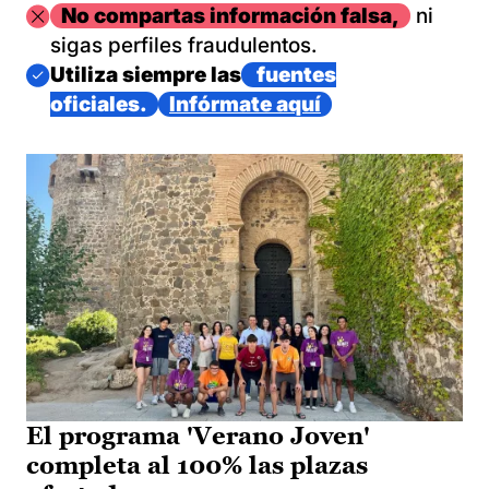
Imagen
No compartas información falsa,
ni
sigas perfiles fraudulentos.
Imagen
Utiliza siempre las
fuentes
oficiales.
Infórmate aquí
El programa 'Verano Joven'
completa al 100% las plazas