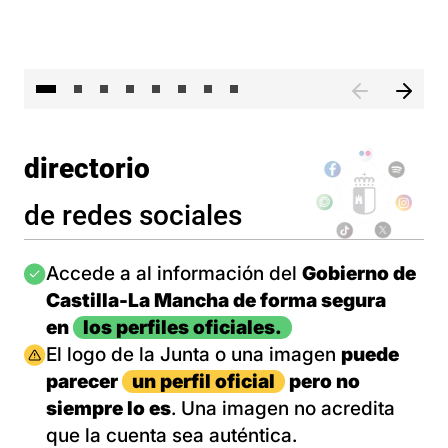
El 
directorio
de redes sociales
Imagen
Accede a al información del
Gobierno de
Castilla-La Mancha de forma segura
en
los perfiles oficiales.
Imagen
El logo de la Junta o una imagen
puede
parecer
un perfil oficial
pero no
siempre lo es
. Una imagen no acredita
que la cuenta sea auténtica.