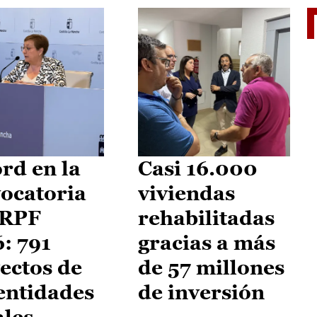
El je
rd en la
Casi 16.000
ocatoria
viviendas
IRPF
rehabilitadas
: 791
gracias a más
ectos de
de 57 millones
entidades
de inversión
ales