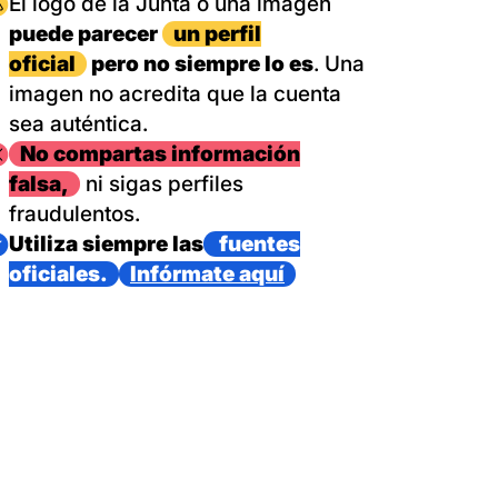
magen
El logo de la Junta o una imagen
puede parecer
un perfil
oficial
pero no siempre lo es
. Una
imagen no acredita que la cuenta
sea auténtica.
magen
No compartas información
falsa,
ni sigas perfiles
fraudulentos.
magen
Utiliza siempre las
fuentes
oficiales.
Infórmate aquí