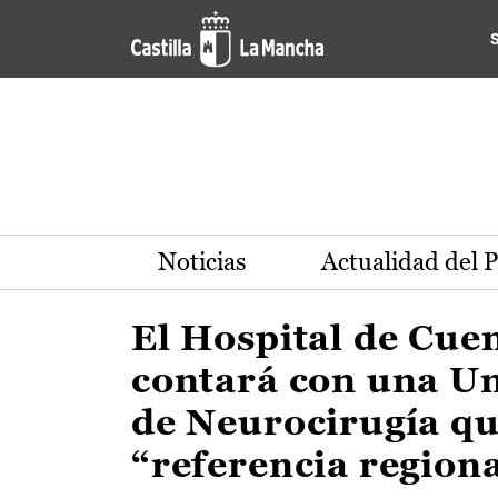
Actualidad de la región de 
Pasar al contenido principal
Noticias
Actualidad del 
El Hospital de Cue
contará con una U
de Neurocirugía qu
“referencia region