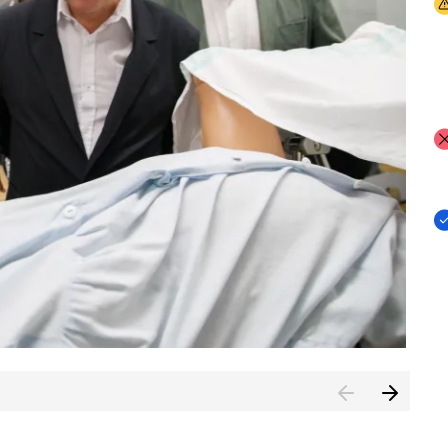
I
I
I
n de Cuenca (CESICU)