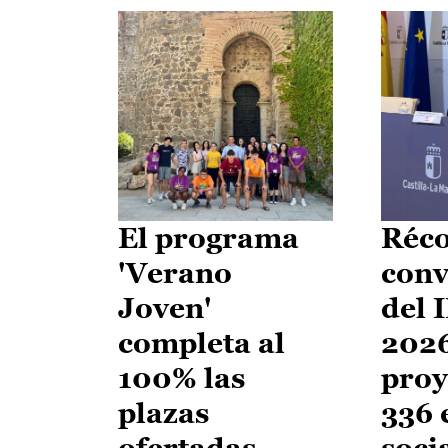
El programa
Réco
'Verano
conv
Joven'
del 
completa al
2026
100% las
proy
plazas
336 
ofertadas
soci