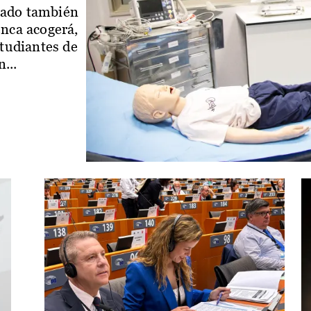
iado también
enca acogerá,
studiantes de
...