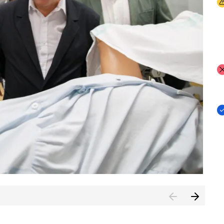
I
I
I
n de Cuenca (CESICU)