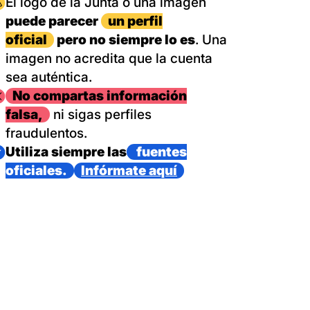
magen
El logo de la Junta o una imagen
puede parecer
un perfil
oficial
pero no siempre lo es
. Una
imagen no acredita que la cuenta
sea auténtica.
magen
No compartas información
falsa,
ni sigas perfiles
fraudulentos.
magen
Utiliza siempre las
fuentes
oficiales.
Infórmate aquí