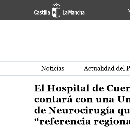
Actualidad de la región de 
Pasar al contenido principal
Noticias
Actualidad del 
El Hospital de Cue
contará con una U
de Neurocirugía qu
“referencia region