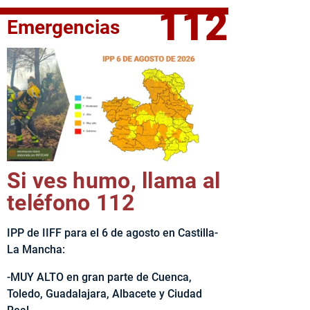
112
Emergencias
fe del Ejecutivo castellanomanchego, Emiliano García-Page, 
Si ves humo, llama al
teléfono 112
IPP de IIFF para el 6 de agosto en Castilla-
La Mancha:
-MUY ALTO en gran parte de Cuenca,
Toledo, Guadalajara, Albacete y Ciudad