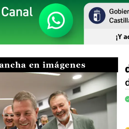
Mancha en imágenes
I