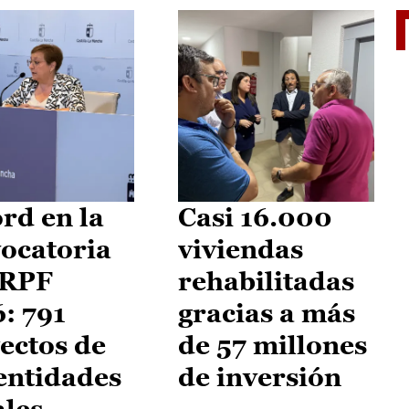
El je
rd en la
Casi 16.000
ocatoria
viviendas
IRPF
rehabilitadas
: 791
gracias a más
ectos de
de 57 millones
entidades
de inversión
ales