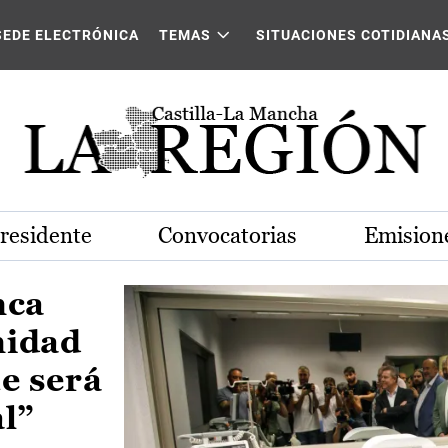
Castilla-La Mancha
SEDE ELECTRÓNICA
TEMAS
SITUACIONES COTIDIANA
Presidente
Convocatorias
Emisione
nca
nidad
e será
al”