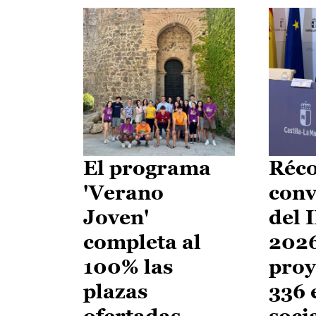
El programa
Réco
'Verano
conv
Joven'
del 
completa al
2026
100% las
proy
plazas
336 
ofertadas
soci