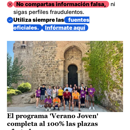
Imagen
No compartas información falsa,
ni
sigas perfiles fraudulentos.
Imagen
Utiliza siempre las
fuentes
oficiales.
Infórmate aquí
El programa 'Verano Joven'
completa al 100% las plazas