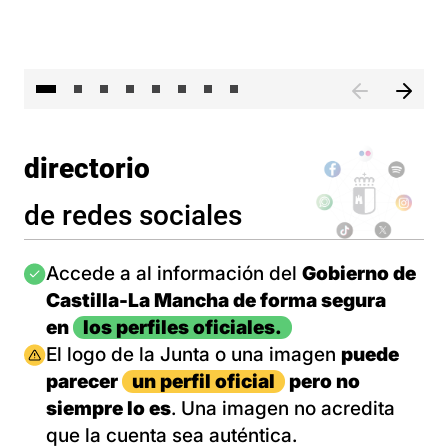
El 
directorio
de redes sociales
Imagen
Accede a al información del
Gobierno de
Castilla-La Mancha de forma segura
en
los perfiles oficiales.
Imagen
El logo de la Junta o una imagen
puede
parecer
un perfil oficial
pero no
siempre lo es
. Una imagen no acredita
que la cuenta sea auténtica.