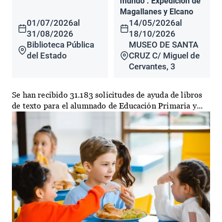
mundo". Expedición de
Magallanes y Elcano
01/07/2026
al
14/05/2026
al
31/08/2026
18/10/2026
Biblioteca Pública
MUSEO DE SANTA
del Estado
CRUZ C/ Miguel de
Cervantes, 3
Se han recibido 31.183 solicitudes de ayuda de libros
de texto para el alumnado de Educación Primaria y...