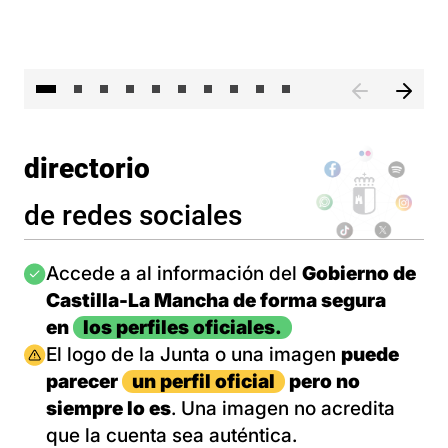
II 
directorio
de redes sociales
Imagen
Accede a al información del
Gobierno de
Castilla-La Mancha de forma segura
en
los perfiles oficiales.
Imagen
El logo de la Junta o una imagen
puede
parecer
un perfil oficial
pero no
siempre lo es
. Una imagen no acredita
que la cuenta sea auténtica.