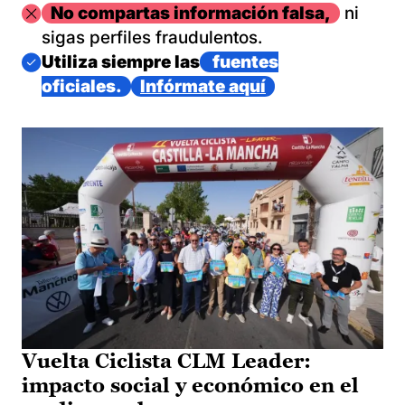
Imagen
No compartas información falsa,
ni
sigas perfiles fraudulentos.
Imagen
Utiliza siempre las
fuentes
oficiales.
Infórmate aquí
Vuelta Ciclista CLM Leader:
impacto social y económico en el