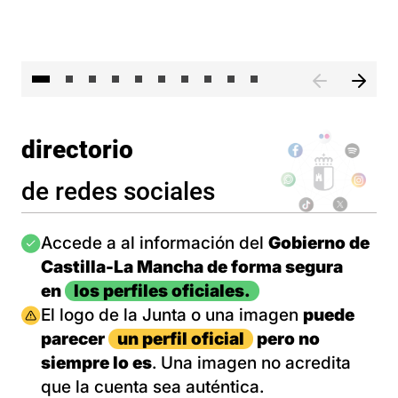
II 
directorio
de redes sociales
Imagen
Accede a al información del
Gobierno de
Castilla-La Mancha de forma segura
en
los perfiles oficiales.
Imagen
El logo de la Junta o una imagen
puede
parecer
un perfil oficial
pero no
siempre lo es
. Una imagen no acredita
que la cuenta sea auténtica.