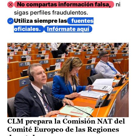
Imagen
No compartas información falsa,
ni
sigas perfiles fraudulentos.
Imagen
Utiliza siempre las
fuentes
oficiales.
Infórmate aquí
CLM prepara la Comisión NAT del
Comité Europeo de las Regiones