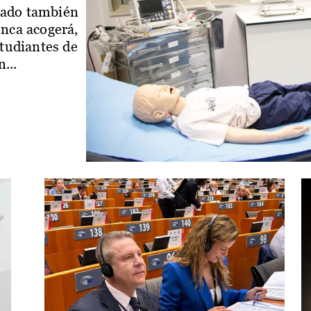
iado también
enca acogerá,
studiantes de
...