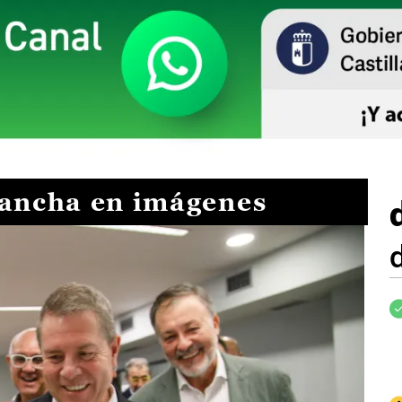
Mancha en imágenes
I