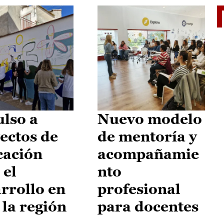
El je
lso a
Nuevo modelo
ectos de
de mentoría y
cación
acompañamie
 el
nto
rrollo en
profesional
 la región
para docentes