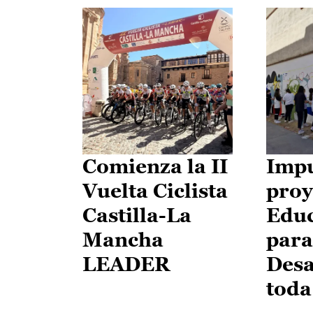
Comienza la II
Impu
Vuelta Ciclista
proy
Castilla-La
Edu
Mancha
para
LEADER
Desa
toda