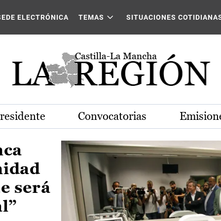
Castilla-La Mancha
SEDE ELECTRÓNICA
TEMAS
SITUACIONES COTIDIANA
Presidente
Convocatorias
Emisione
nca
nidad
e será
al”