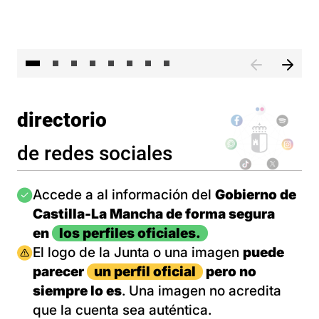
El 
directorio
de redes sociales
Imagen
Accede a al información del
Gobierno de
Castilla-La Mancha de forma segura
en
los perfiles oficiales.
Imagen
El logo de la Junta o una imagen
puede
parecer
un perfil oficial
pero no
siempre lo es
. Una imagen no acredita
que la cuenta sea auténtica.