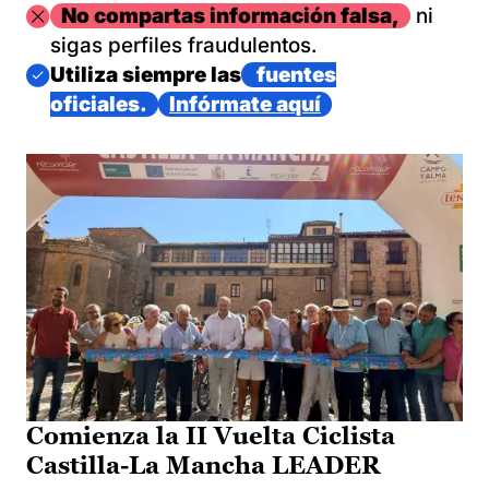
Imagen
No compartas información falsa,
ni
sigas perfiles fraudulentos.
Imagen
Utiliza siempre las
fuentes
oficiales.
Infórmate aquí
Comienza la II Vuelta Ciclista
Castilla-La Mancha LEADER