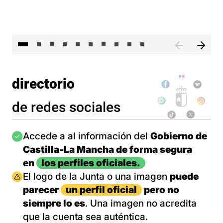
II 
directorio
de redes sociales
Imagen
Accede a al información del
Gobierno de
Castilla-La Mancha de forma segura
en
los perfiles oficiales.
Imagen
El logo de la Junta o una imagen
puede
parecer
un perfil oficial
pero no
siempre lo es
. Una imagen no acredita
que la cuenta sea auténtica.