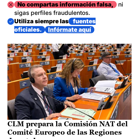
Imagen
No compartas información falsa,
ni
sigas perfiles fraudulentos.
Imagen
Utiliza siempre las
fuentes
oficiales.
Infórmate aquí
CLM prepara la Comisión NAT del
Comité Europeo de las Regiones