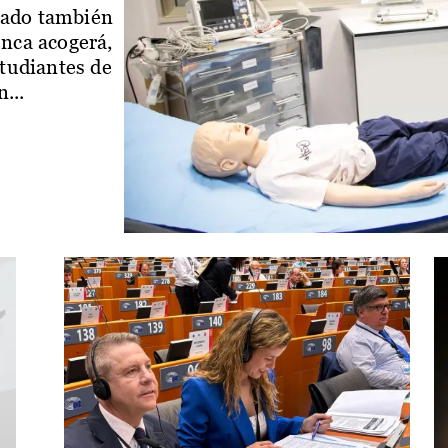
iado también
enca acogerá,
studiantes de
...