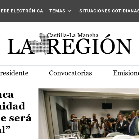
Castilla-La Mancha
SEDE ELECTRÓNICA
TEMAS
SITUACIONES COTIDIANA
Presidente
Convocatorias
Emisione
nca
nidad
e será
al”