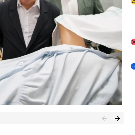
I
I
I
n de Cuenca (CESICU)