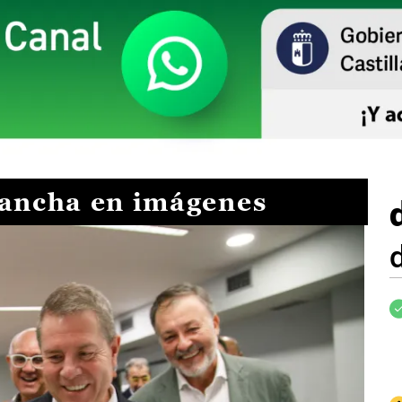
Mancha en imágenes
I