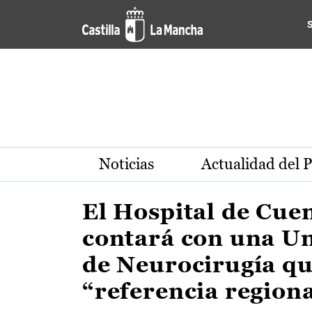
Actualidad de la región de 
Pasar al contenido principal
Noticias
Actualidad del 
El Hospital de Cue
contará con una U
de Neurocirugía qu
“referencia region