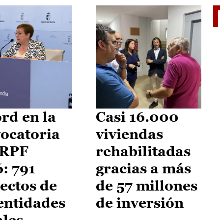
El je
rd en la
Casi 16.000
ocatoria
viviendas
IRPF
rehabilitadas
: 791
gracias a más
ectos de
de 57 millones
entidades
de inversión
ales