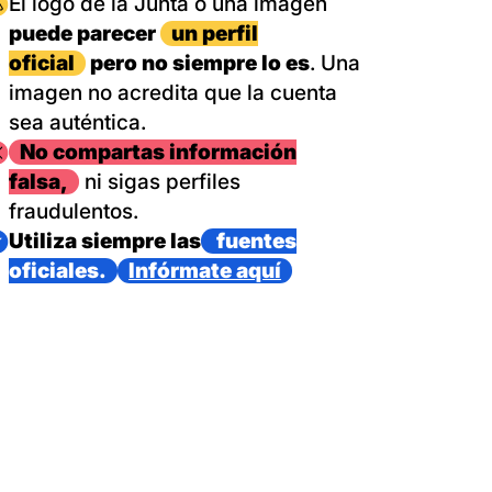
magen
El logo de la Junta o una imagen
puede parecer
un perfil
oficial
pero no siempre lo es
. Una
imagen no acredita que la cuenta
sea auténtica.
magen
No compartas información
falsa,
ni sigas perfiles
fraudulentos.
magen
Utiliza siempre las
fuentes
oficiales.
Infórmate aquí