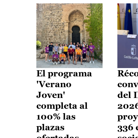
El programa
Réco
'Verano
conv
Joven'
del 
completa al
2026
100% las
proy
plazas
336 
ofertadas
soci