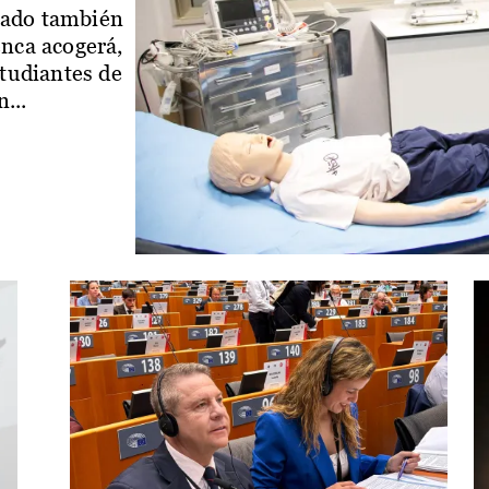
iado también
enca acogerá,
studiantes de
...