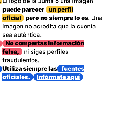
magen
El logo de la Junta o una imagen
puede parecer
un perfil
oficial
pero no siempre lo es
. Una
imagen no acredita que la cuenta
sea auténtica.
magen
No compartas información
falsa,
ni sigas perfiles
fraudulentos.
magen
Utiliza siempre las
fuentes
oficiales.
Infórmate aquí
as con un dispositivo internacional de bomberos forestales,