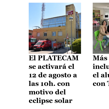
El PLATECAM
Más 
se activará el
incl
12 de agosto a
el a
las 10h. con
con
motivo del
eclipse solar