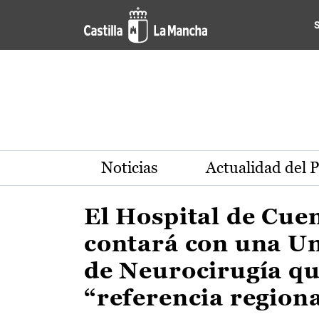
Actualidad de la región de 
Pasar al contenido principal
Noticias
Actualidad del 
El Hospital de Cue
contará con una U
de Neurocirugía qu
“referencia region