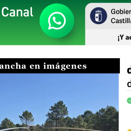
Mancha en imágenes
I