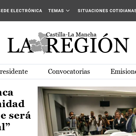
Castilla-La Mancha
SEDE ELECTRÓNICA
TEMAS
SITUACIONES COTIDIANA
Presidente
Convocatorias
Emisione
nca
nidad
e será
al”