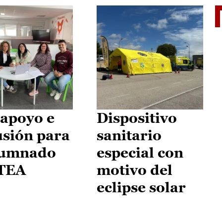
II Vu
apoyo e
Dispositivo
usión para
sanitario
lumnado
especial con
 TEA
motivo del
eclipse solar