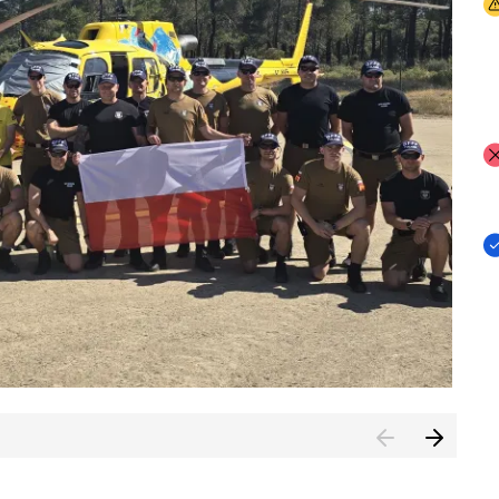
I
I
I
rcambiar por tercer año consecutivo formación y experienci