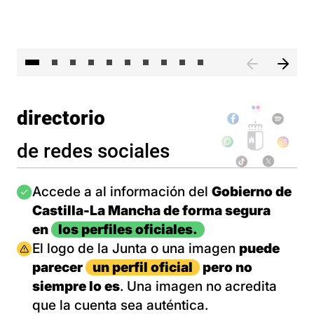
II 
directorio
de redes sociales
Imagen
Accede a al información del
Gobierno de
Castilla-La Mancha de forma segura
en
los perfiles oficiales.
Imagen
El logo de la Junta o una imagen
puede
parecer
un perfil oficial
pero no
siempre lo es
. Una imagen no acredita
que la cuenta sea auténtica.