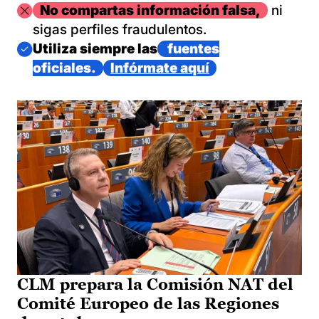
Imagen
No compartas información falsa,
ni
sigas perfiles fraudulentos.
Imagen
Utiliza siempre las
fuentes
oficiales.
Infórmate aquí
CLM prepara la Comisión NAT del
Comité Europeo de las Regiones