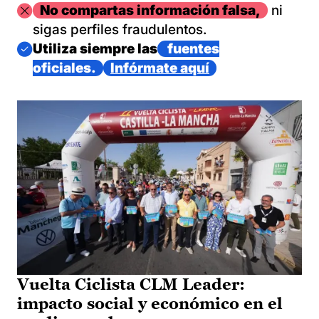
Imagen
No compartas información falsa,
ni
sigas perfiles fraudulentos.
Imagen
Utiliza siempre las
fuentes
oficiales.
Infórmate aquí
Vuelta Ciclista CLM Leader:
impacto social y económico en el