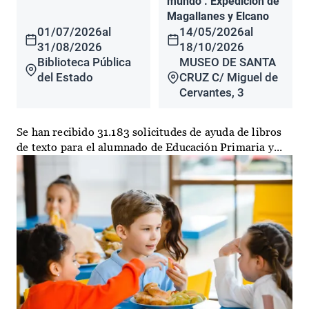
mundo". Expedición de
Magallanes y Elcano
01/07/2026
al
14/05/2026
al
31/08/2026
18/10/2026
Biblioteca Pública
MUSEO DE SANTA
del Estado
CRUZ C/ Miguel de
Cervantes, 3
Se han recibido 31.183 solicitudes de ayuda de libros
de texto para el alumnado de Educación Primaria y...