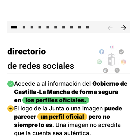
II 
directorio
de redes sociales
Imagen
Accede a al información del
Gobierno de
Castilla-La Mancha de forma segura
en
los perfiles oficiales.
Imagen
El logo de la Junta o una imagen
puede
parecer
un perfil oficial
pero no
siempre lo es
. Una imagen no acredita
que la cuenta sea auténtica.