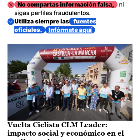
Imagen
No compartas información falsa,
ni
sigas perfiles fraudulentos.
Imagen
Utiliza siempre las
fuentes
oficiales.
Infórmate aquí
Vuelta Ciclista CLM Leader:
impacto social y económico en el