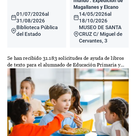
mundo". Expedición de
Magallanes y Elcano
01/07/2026
al
14/05/2026
al
31/08/2026
18/10/2026
Biblioteca Pública
MUSEO DE SANTA
del Estado
CRUZ C/ Miguel de
Cervantes, 3
Se han recibido 31.183 solicitudes de ayuda de libros
de texto para el alumnado de Educación Primaria y...