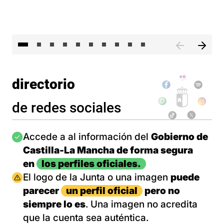
II 
directorio
de redes sociales
Imagen
Accede a al información del
Gobierno de
Castilla-La Mancha de forma segura
en
los perfiles oficiales.
Imagen
El logo de la Junta o una imagen
puede
parecer
un perfil oficial
pero no
siempre lo es
. Una imagen no acredita
que la cuenta sea auténtica.