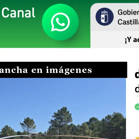
Mancha en imágenes
I