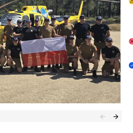
I
I
I
rcambiar por tercer año consecutivo formación y experienci