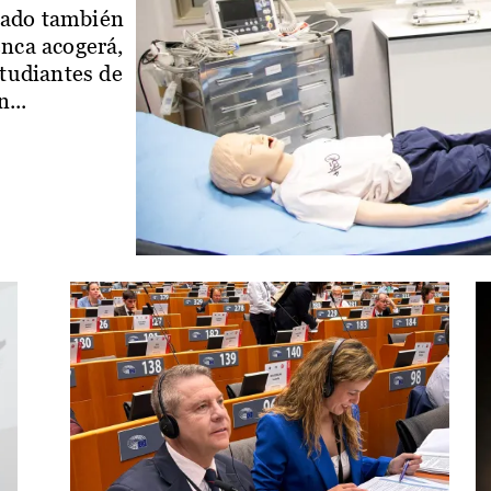
iado también
enca acogerá,
studiantes de
...