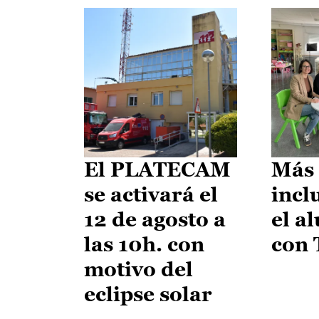
El PLATECAM
Más 
se activará el
incl
12 de agosto a
el a
las 10h. con
con
motivo del
eclipse solar