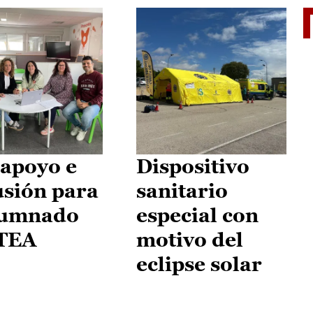
II Vu
apoyo e
Dispositivo
usión para
sanitario
lumnado
especial con
 TEA
motivo del
eclipse solar