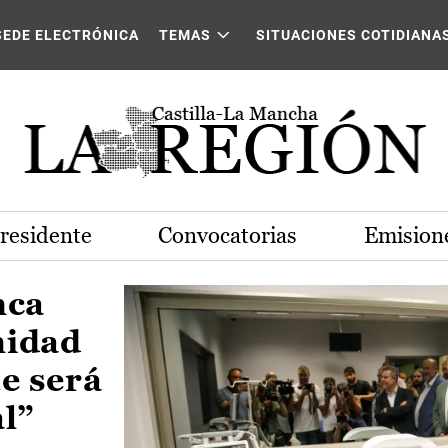
Castilla-La Mancha
SEDE ELECTRÓNICA
TEMAS
SITUACIONES COTIDIANA
Presidente
Convocatorias
Emisione
nca
nidad
e será
al”