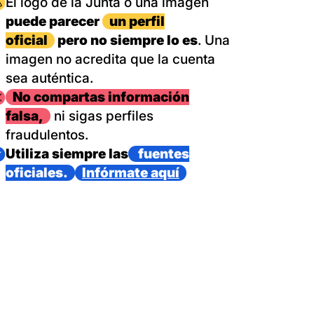
magen
El logo de la Junta o una imagen
puede parecer
un perfil
oficial
pero no siempre lo es
. Una
imagen no acredita que la cuenta
sea auténtica.
magen
No compartas información
falsa,
ni sigas perfiles
fraudulentos.
magen
Utiliza siempre las
fuentes
oficiales.
Infórmate aquí
as con un dispositivo internacional de bomberos forestales,