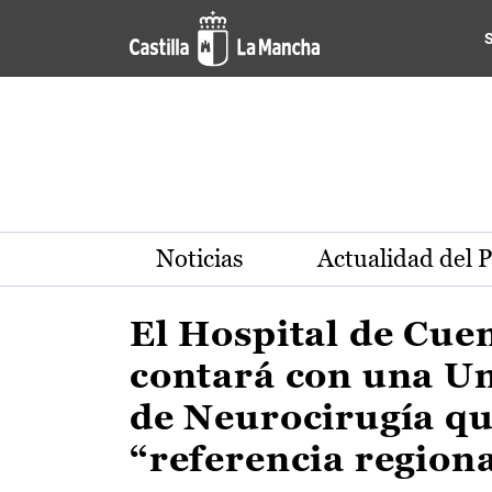
Actualidad de la región de 
Pasar al contenido principal
Noticias
Actualidad del 
El Hospital de Cue
contará con una U
de Neurocirugía qu
“referencia region