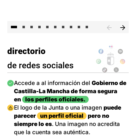
II 
directorio
de redes sociales
Imagen
Accede a al información del
Gobierno de
Castilla-La Mancha de forma segura
en
los perfiles oficiales.
Imagen
El logo de la Junta o una imagen
puede
parecer
un perfil oficial
pero no
siempre lo es
. Una imagen no acredita
que la cuenta sea auténtica.