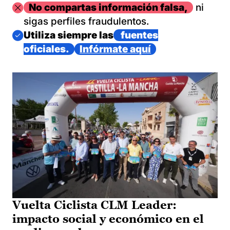
Imagen
No compartas información falsa,
ni
sigas perfiles fraudulentos.
Imagen
Utiliza siempre las
fuentes
oficiales.
Infórmate aquí
Vuelta Ciclista CLM Leader:
impacto social y económico en el