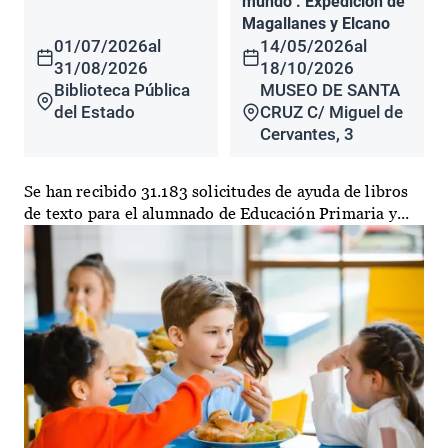
mundo". Expedición de
Magallanes y Elcano
01/07/2026
al
14/05/2026
al
31/08/2026
18/10/2026
Biblioteca Pública
MUSEO DE SANTA
del Estado
CRUZ C/ Miguel de
Cervantes, 3
Se han recibido 31.183 solicitudes de ayuda de libros
de texto para el alumnado de Educación Primaria y...