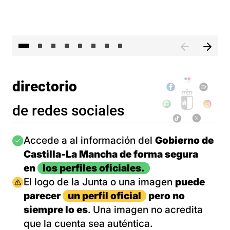
El 
directorio
de redes sociales
Imagen
Accede a al información del
Gobierno de
Castilla-La Mancha de forma segura
en
los perfiles oficiales.
Imagen
El logo de la Junta o una imagen
puede
parecer
un perfil oficial
pero no
siempre lo es
. Una imagen no acredita
que la cuenta sea auténtica.