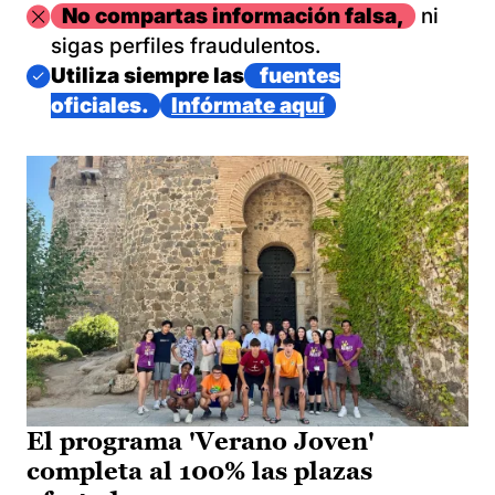
Imagen
No compartas información falsa,
ni
sigas perfiles fraudulentos.
Imagen
Utiliza siempre las
fuentes
oficiales.
Infórmate aquí
El programa 'Verano Joven'
completa al 100% las plazas