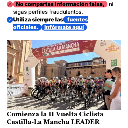
Imagen
No compartas información falsa,
ni
sigas perfiles fraudulentos.
Imagen
Utiliza siempre las
fuentes
oficiales.
Infórmate aquí
Comienza la II Vuelta Ciclista
Castilla-La Mancha LEADER