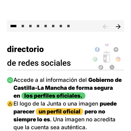
El 
directorio
de redes sociales
Imagen
Accede a al información del
Gobierno de
Castilla-La Mancha de forma segura
en
los perfiles oficiales.
Imagen
El logo de la Junta o una imagen
puede
parecer
un perfil oficial
pero no
siempre lo es
. Una imagen no acredita
que la cuenta sea auténtica.