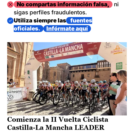
Imagen
No compartas información falsa,
ni
sigas perfiles fraudulentos.
Imagen
Utiliza siempre las
fuentes
oficiales.
Infórmate aquí
Comienza la II Vuelta Ciclista
Castilla-La Mancha LEADER