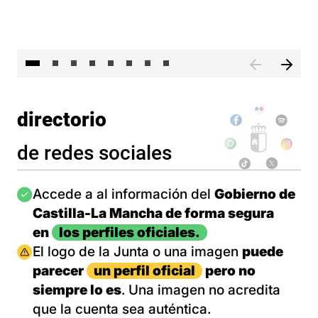
El 
directorio
de redes sociales
Imagen
Accede a al información del
Gobierno de
Castilla-La Mancha de forma segura
en
los perfiles oficiales.
Imagen
El logo de la Junta o una imagen
puede
parecer
un perfil oficial
pero no
siempre lo es
. Una imagen no acredita
que la cuenta sea auténtica.