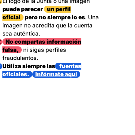
magen
El logo de la Junta o una imagen
puede parecer
un perfil
oficial
pero no siempre lo es
. Una
imagen no acredita que la cuenta
sea auténtica.
magen
No compartas información
falsa,
ni sigas perfiles
fraudulentos.
magen
Utiliza siempre las
fuentes
oficiales.
Infórmate aquí