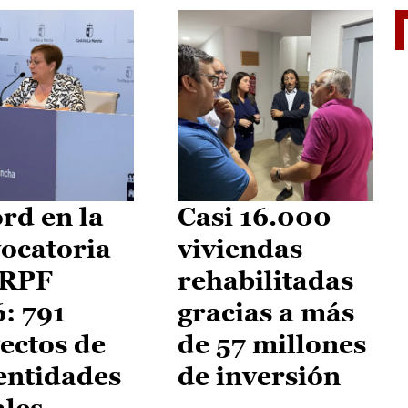
El je
rd en la
Casi 16.000
ocatoria
viviendas
IRPF
rehabilitadas
: 791
gracias a más
ectos de
de 57 millones
entidades
de inversión
ales