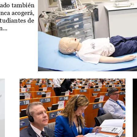
iado también
enca acogerá,
studiantes de
...