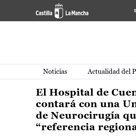
Actualidad de la región de 
Pasar al contenido principal
Noticias
Actualidad del 
El Hospital de Cue
contará con una U
de Neurocirugía qu
“referencia region