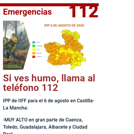
112
Emergencias
fe del Ejecutivo castellanomanchego, Emiliano García-Page, 
Si ves humo, llama al
teléfono 112
IPP de IIFF para el 6 de agosto en Castilla-
La Mancha:
-MUY ALTO en gran parte de Cuenca,
Toledo, Guadalajara, Albacete y Ciudad