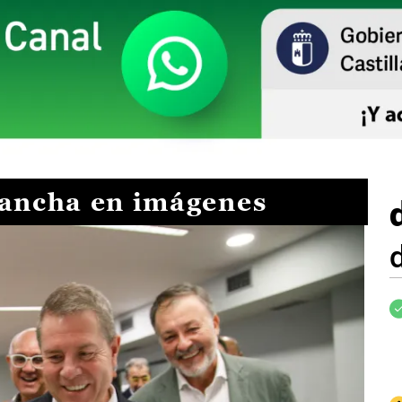
Mancha en imágenes
I