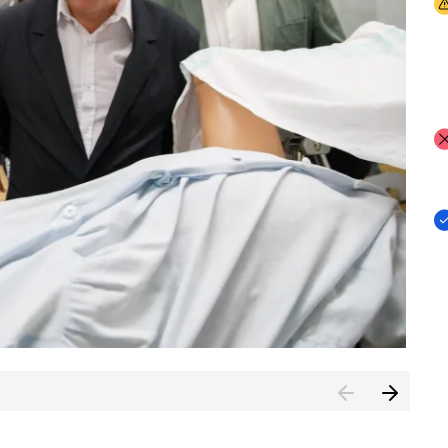
I
I
I
n de Cuenca (CESICU)