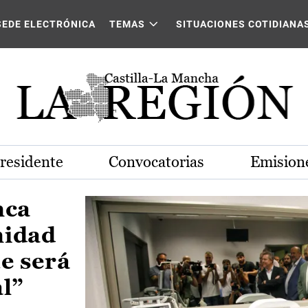
Castilla-La Mancha
SEDE ELECTRÓNICA
TEMAS
SITUACIONES COTIDIANA
Presidente
Convocatorias
Emisione
nca
nidad
e será
al”