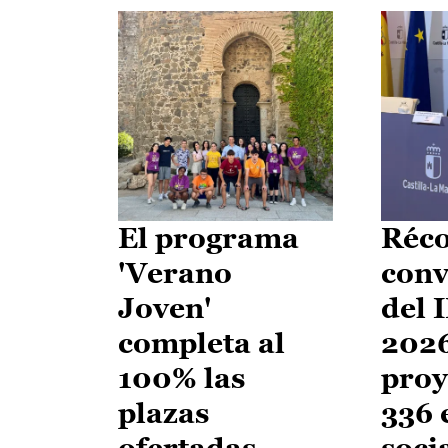
El programa
Réco
'Verano
conv
Joven'
del 
completa al
2026
100% las
proy
plazas
336 
ofertadas
soci