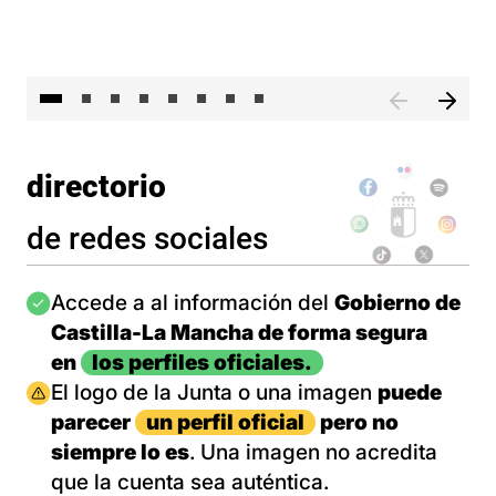
El 
directorio
de redes sociales
Imagen
Accede a al información del
Gobierno de
Castilla-La Mancha de forma segura
en
los perfiles oficiales.
Imagen
El logo de la Junta o una imagen
puede
parecer
un perfil oficial
pero no
siempre lo es
. Una imagen no acredita
que la cuenta sea auténtica.