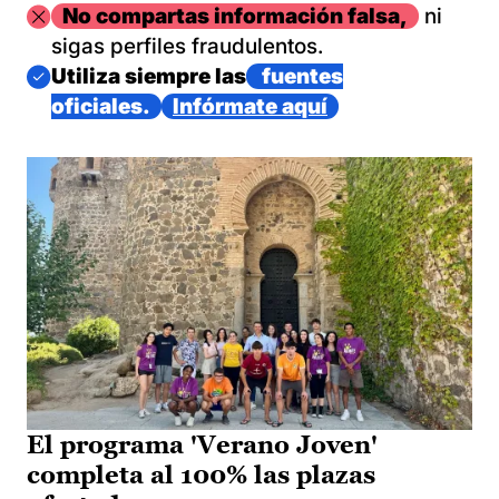
Imagen
No compartas información falsa,
ni
sigas perfiles fraudulentos.
Imagen
Utiliza siempre las
fuentes
oficiales.
Infórmate aquí
El programa 'Verano Joven'
completa al 100% las plazas