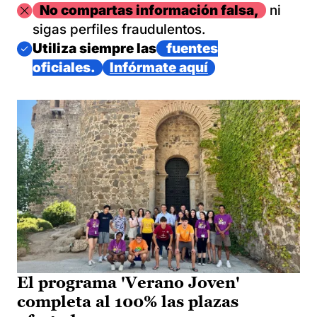
Imagen
No compartas información falsa,
ni
sigas perfiles fraudulentos.
Imagen
Utiliza siempre las
fuentes
oficiales.
Infórmate aquí
El programa 'Verano Joven'
completa al 100% las plazas