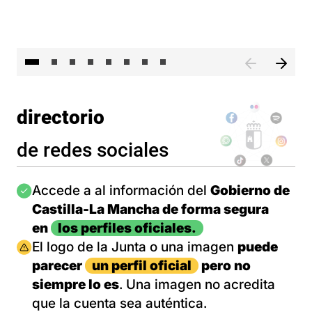
El 
directorio
de redes sociales
Imagen
Accede a al información del
Gobierno de
Castilla-La Mancha de forma segura
en
los perfiles oficiales.
Imagen
El logo de la Junta o una imagen
puede
parecer
un perfil oficial
pero no
siempre lo es
. Una imagen no acredita
que la cuenta sea auténtica.