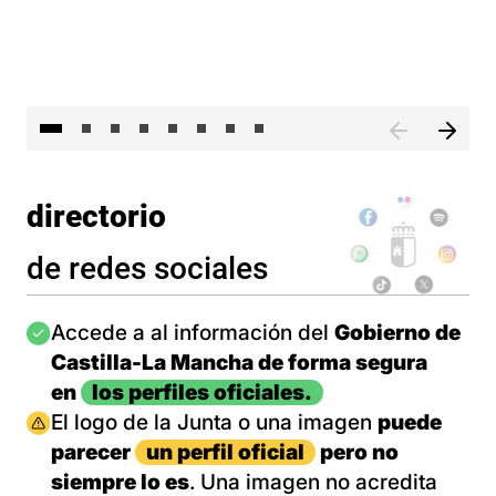
El presidente de Castilla-La Mancha, Emiliano García-Pa
El 
directorio
de redes sociales
Imagen
Accede a al información del
Gobierno de
Castilla-La Mancha de forma segura
en
los perfiles oficiales.
Imagen
El logo de la Junta o una imagen
puede
parecer
un perfil oficial
pero no
siempre lo es
. Una imagen no acredita