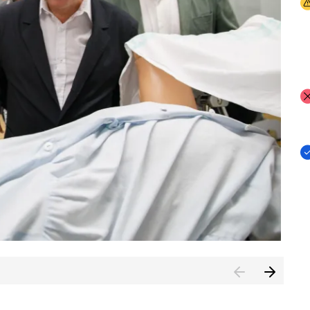
I
I
I
n de Cuenca (CESICU)