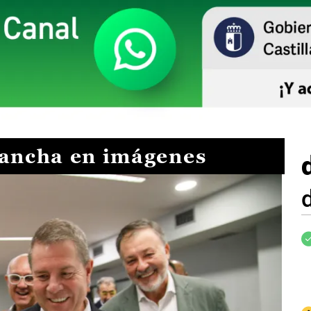
Mancha en imágenes
I