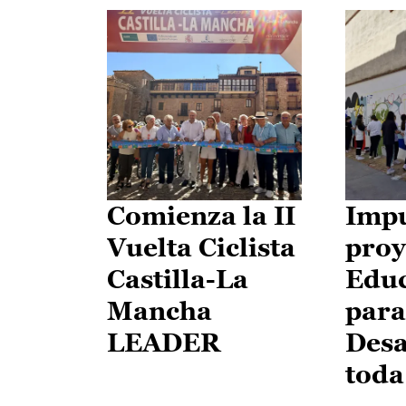
Comienza la II
Impu
Vuelta Ciclista
proy
Castilla-La
Edu
Mancha
para
LEADER
Desa
toda