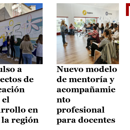
El je
lso a
Nuevo modelo
ectos de
de mentoría y
cación
acompañamie
 el
nto
rrollo en
profesional
 la región
para docentes