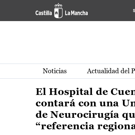
Actualidad de la región de 
Pasar al contenido principal
Noticias
Actualidad del 
El Hospital de Cue
contará con una U
de Neurocirugía qu
“referencia region