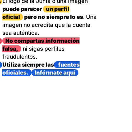
magen
El logo de la Junta o una imagen
puede parecer
un perfil
oficial
pero no siempre lo es
. Una
imagen no acredita que la cuenta
sea auténtica.
magen
No compartas información
falsa,
ni sigas perfiles
fraudulentos.
magen
Utiliza siempre las
fuentes
oficiales.
Infórmate aquí