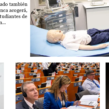
iado también
enca acogerá,
studiantes de
...