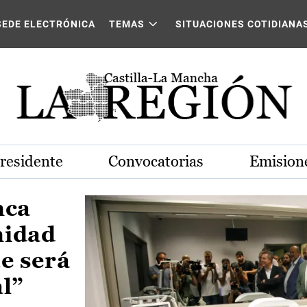
Castilla-La Mancha
SEDE ELECTRÓNICA
TEMAS
SITUACIONES COTIDIANA
Presidente
Convocatorias
Emisione
nca
nidad
e será
al”