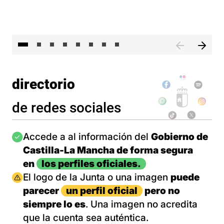
El 
directorio
de redes sociales
Imagen
Accede a al información del
Gobierno de
Castilla-La Mancha de forma segura
en
los perfiles oficiales.
Imagen
El logo de la Junta o una imagen
puede
parecer
un perfil oficial
pero no
siempre lo es
. Una imagen no acredita
que la cuenta sea auténtica.