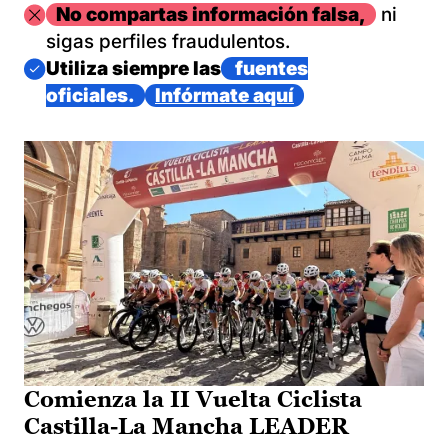
Imagen
No compartas información falsa,
ni
sigas perfiles fraudulentos.
Imagen
Utiliza siempre las
fuentes
oficiales.
Infórmate aquí
Comienza la II Vuelta Ciclista
Castilla-La Mancha LEADER