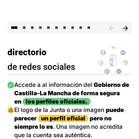
II 
directorio
de redes sociales
Imagen
Accede a al información del
Gobierno de
Castilla-La Mancha de forma segura
en
los perfiles oficiales.
Imagen
El logo de la Junta o una imagen
puede
parecer
un perfil oficial
pero no
siempre lo es
. Una imagen no acredita
que la cuenta sea auténtica.