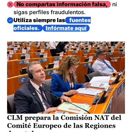
Imagen
No compartas información falsa,
ni
sigas perfiles fraudulentos.
Imagen
Utiliza siempre las
fuentes
oficiales.
Infórmate aquí
CLM prepara la Comisión NAT del
Comité Europeo de las Regiones