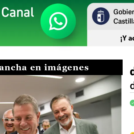
Mancha en imágenes
I