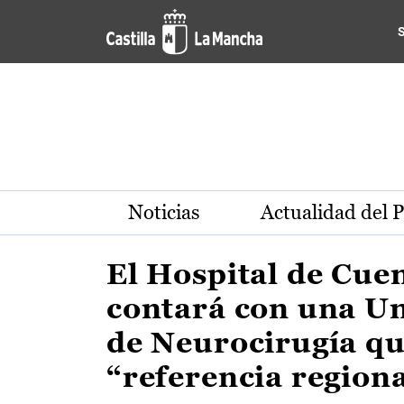
Actualidad de la región de 
Pasar al contenido principal
Noticias
Actualidad del 
El Hospital de Cue
contará con una U
de Neurocirugía qu
“referencia region