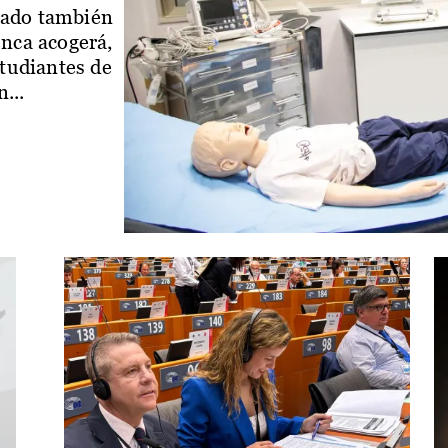
iado también
enca acogerá,
studiantes de
...