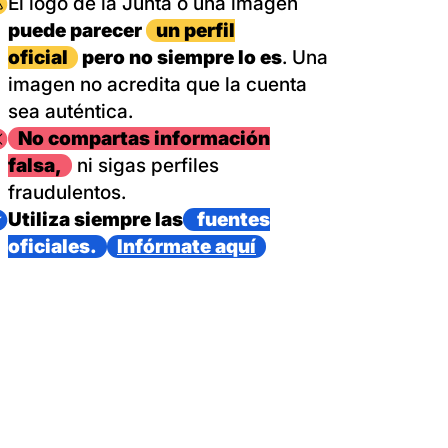
magen
El logo de la Junta o una imagen
puede parecer
un perfil
oficial
pero no siempre lo es
. Una
imagen no acredita que la cuenta
sea auténtica.
magen
No compartas información
falsa,
ni sigas perfiles
fraudulentos.
magen
Utiliza siempre las
fuentes
oficiales.
Infórmate aquí