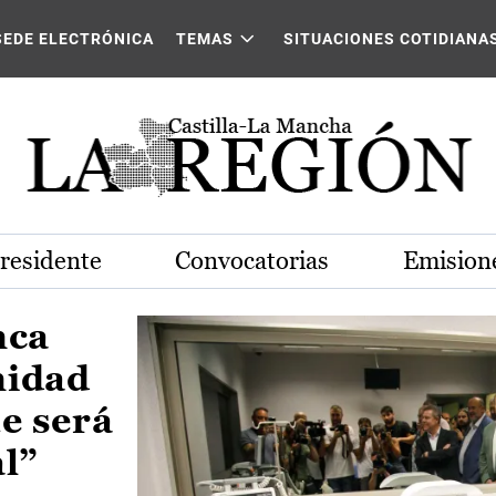
Castilla-La Mancha
SEDE ELECTRÓNICA
TEMAS
SITUACIONES COTIDIANA
Presidente
Convocatorias
Emisione
nca
nidad
e será
al”