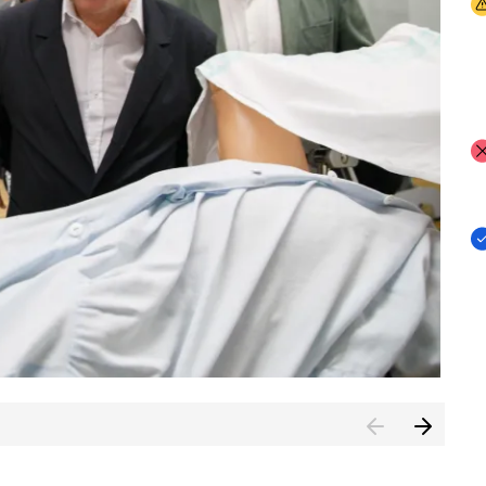
I
I
I
n de Cuenca (CESICU)