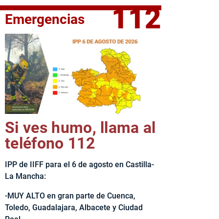
112
Emergencias
fe del Ejecutivo castellanomanchego, Emiliano García-Page, 
Si ves humo, llama al
teléfono 112
IPP de IIFF para el 6 de agosto en Castilla-
La Mancha:
-MUY ALTO en gran parte de Cuenca,
Toledo, Guadalajara, Albacete y Ciudad