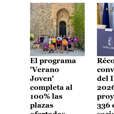
El programa
Réco
'Verano
conv
Joven'
del 
completa al
2026
100% las
proy
plazas
336 
ofertadas
soci