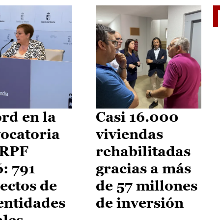
El je
rd en la
Casi 16.000
ocatoria
viviendas
IRPF
rehabilitadas
: 791
gracias a más
ectos de
de 57 millones
entidades
de inversión
ales