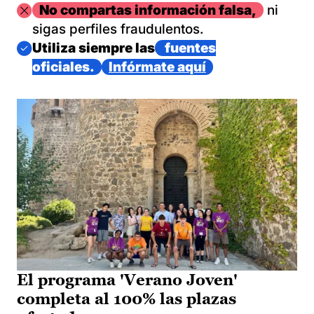
Imagen
No compartas información falsa,
ni
sigas perfiles fraudulentos.
Imagen
Utiliza siempre las
fuentes
oficiales.
Infórmate aquí
El programa 'Verano Joven'
completa al 100% las plazas