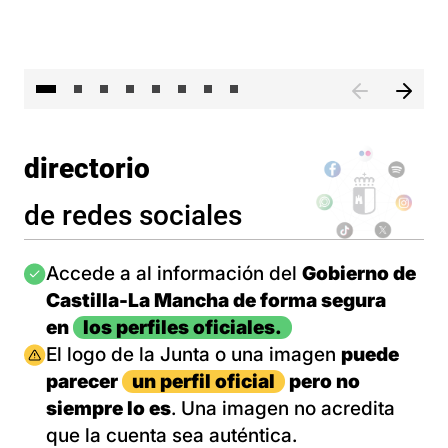
El 
directorio
de redes sociales
Imagen
Accede a al información del
Gobierno de
Castilla-La Mancha de forma segura
en
los perfiles oficiales.
Imagen
El logo de la Junta o una imagen
puede
parecer
un perfil oficial
pero no
siempre lo es
. Una imagen no acredita
que la cuenta sea auténtica.