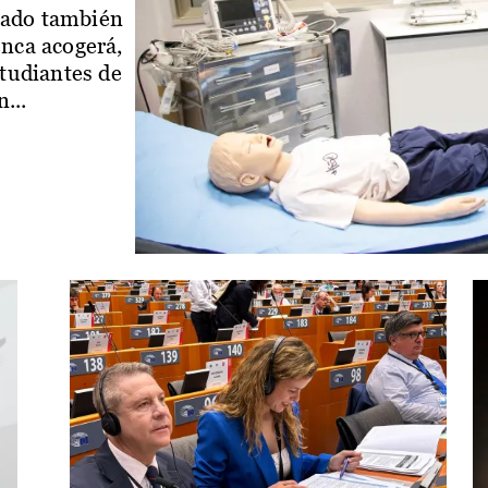
iado también
enca acogerá,
studiantes de
...