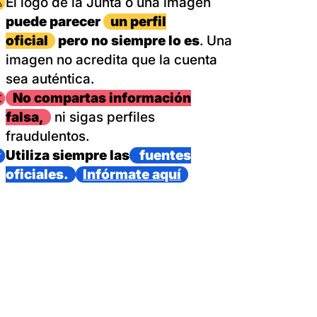
magen
El logo de la Junta o una imagen
puede parecer
un perfil
oficial
pero no siempre lo es
. Una
imagen no acredita que la cuenta
sea auténtica.
magen
No compartas información
falsa,
ni sigas perfiles
fraudulentos.
magen
Utiliza siempre las
fuentes
oficiales.
Infórmate aquí