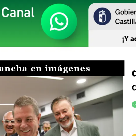
Mancha en imágenes
I