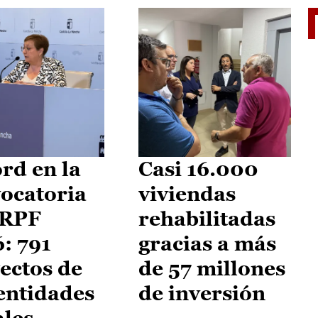
El je
rd en la
Casi 16.000
ocatoria
viviendas
IRPF
rehabilitadas
: 791
gracias a más
ectos de
de 57 millones
entidades
de inversión
ales