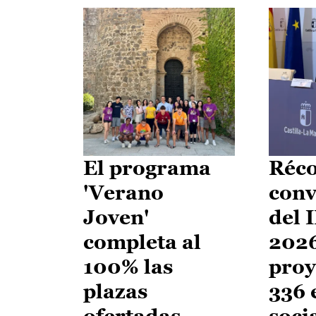
El programa
Réco
'Verano
conv
Joven'
del 
completa al
2026
100% las
proy
plazas
336 
ofertadas
soci