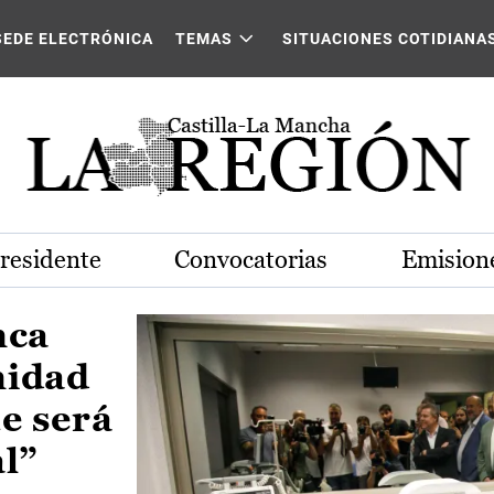
Castilla-La Mancha
SEDE ELECTRÓNICA
TEMAS
SITUACIONES COTIDIANA
Presidente
Convocatorias
Emisione
nca
nidad
e será
al”