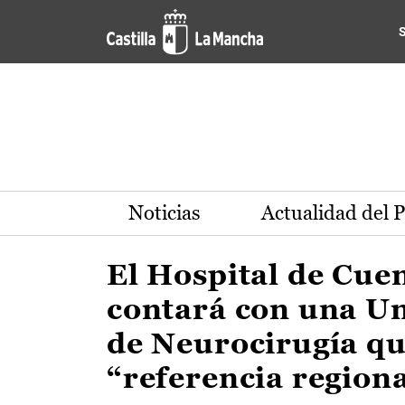
Actualidad de la región de 
Pasar al contenido principal
Noticias
Actualidad del 
El Hospital de Cue
contará con una U
de Neurocirugía qu
“referencia region