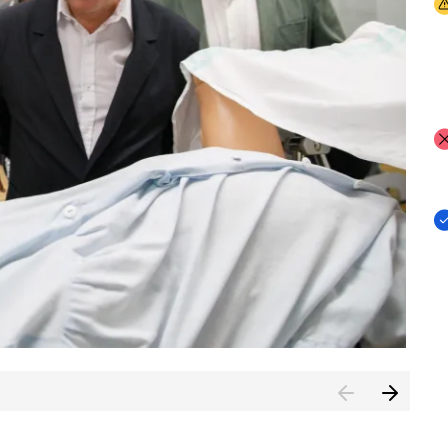
I
I
I
n de Cuenca (CESICU)